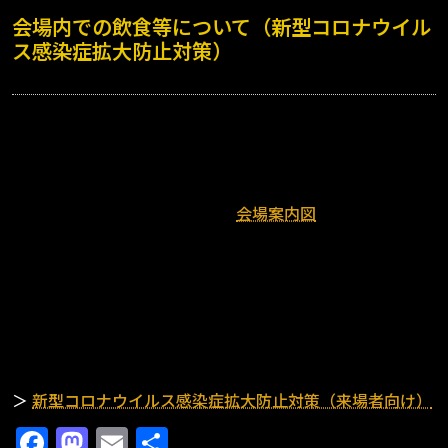
会場内での飲食等について（新型コロナウイル
ス感染症拡大防止対策）
・
会場内では、飲食指定エリア以外での飲食はご遠慮くだ
さい
※熱中症対策のための水分補給をのぞく。
※飲食指定エリアについては
会場案内図
をご確認くださ
い。
・
会場内での飲酒はご遠慮ください。
・
テイクアウトを積極的にご利用いただき、ゴミの持ち帰
りにご協力ください。
＞
新型コロナウイルス感染症拡大防止対策（来場者向け）
Facebook
Mastodon
Email
共