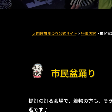
大四日市まつり公式サイト
>
行事内容
>
市民盆
市民盆踊り
提灯の灯る会場で、着物の方も、そ
迎です♪